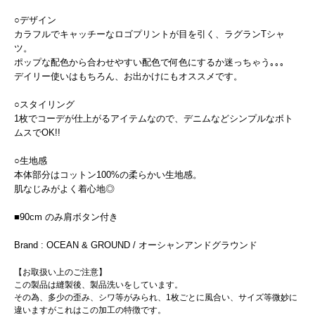
○デザイン
カラフルでキャッチーなロゴプリントが目を引く、ラグランTシャ
ツ。
ポップな配色から合わせやすい配色で何色にするか迷っちゃう｡｡｡
デイリー使いはもちろん、お出かけにもオススメです。
○スタイリング
1枚でコーデが仕上がるアイテムなので、デニムなどシンプルなボト
ムスでOK!!
○生地感
本体部分はコットン100%の柔らかい生地感。
肌なじみがよく着心地◎
■90cm のみ肩ボタン付き
Brand : OCEAN & GROUND / オーシャンアンドグラウンド
【お取扱い上のご注意】
この製品は縫製後、製品洗いをしています。
その為、多少の歪み、シワ等がみられ、1枚ごとに風合い、サイズ等微妙に
違いますがこれはこの加工の特徴です。