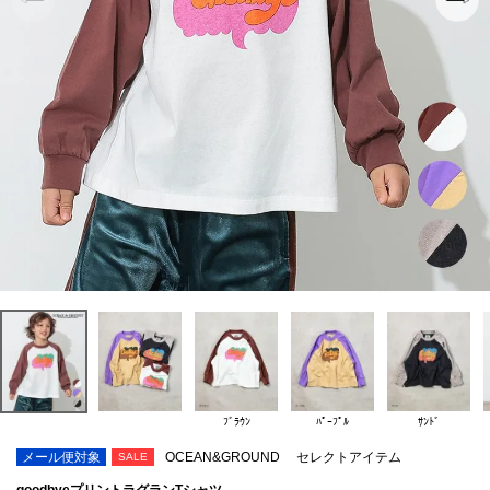
ﾌﾞﾗｳﾝ
ﾊﾟｰﾌﾟﾙ
ｻﾝﾄﾞ
メール便対象
OCEAN&GROUND
セレクトアイテム
SALE
goodbyeプリントラグランTシャツ