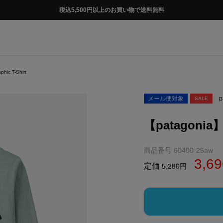
税込5,500円以上のお買い物で送料無料
ic T-Shirt
メール便対象
p
SALE
【patagonia】
商品番号
60400-25aw
3,69
定価
5,280