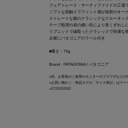
フェアトレード・サーティファイドの工場
ソフトな肌触りでフィット感が抜群のオーガ
ストレートな裾のクラシックなクルーネッ
テープ処理の肩の縫い目により形くずれし
リブニットで縁取ったクラシックで快適な
左裾にパタゴニアのラベル付き
■重さ：74g
Brand : PATAGONIA / パタゴニア
※尚、お客様のご使用のモニターやブラウザなどの
※お買い物かご・商品タグの「サイズ表記」はマー
※3720352002