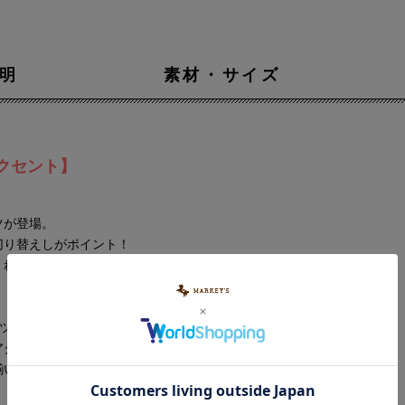
明
素材・サイズ
クセント】
ツが登場。
切り替えしがポイント！
くれます。
ツの上に羽織りとして、着回し力抜群の1着です！
アクセントとしても活躍してくれるアイテムです。
揃いも可能です。