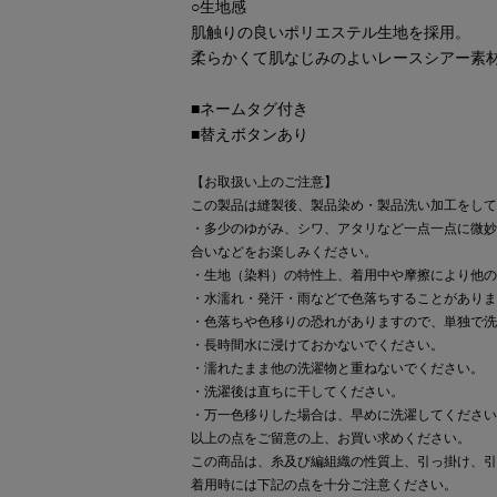
○生地感
肌触りの良いポリエステル生地を採用。
柔らかくて肌なじみのよいレースシアー素
■ネームタグ付き
■替えボタンあり
【お取扱い上のご注意】
この製品は縫製後、製品染め・製品洗い加工をして
・多少のゆがみ、シワ、アタリなど一点一点に微妙
合いなどをお楽しみください。
・生地（染料）の特性上、着用中や摩擦により他の
・水濡れ・発汗・雨などで色落ちすることがありま
・色落ちや色移りの恐れがありますので、単独で洗
・長時間水に浸けておかないでください。
・濡れたまま他の洗濯物と重ねないでください。
・洗濯後は直ちに干してください。
・万一色移りした場合は、早めに洗濯してください
以上の点をご留意の上、お買い求めください。
この商品は、糸及び編組織の性質上、引っ掛け、引
着用時には下記の点を十分ご注意ください。