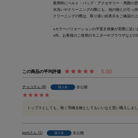
着用時にベルト・バッグ・アクセサリー・周囲の壁
水洗いやクリーニングの際にも、他の物との引っ掛
クリーニングの際は、取り扱い絵表示をご確認の上
※カラーバリエーションの平置き画像が実際に近い
※尚、お客様のご使用のモニターやブラウザなどの
5.00
チョコ
8
非公開
購入者
トップスとしても、軽く羽織る物としてもいいなと思い購入しまし
poni
1
非公開
購入者