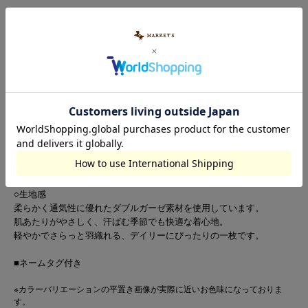
【ふんわり軽やか、夏に心地いいやさしい着心地】
○デザイン
リラックス感のあるワイドシルエットが魅力のオープンカラーシャツ
です。
シンプルながらも表面感のある素材で、ナチュラルな雰囲気に仕上げ
ています。
ゆったりとしたサイズ感と開襟デザインで、抜け感のあるスタイルを
演出。
ベーシックから差し色まで揃ったカラー展開で、幅広いコーデに活躍
します
○生地感
柔らかく通気性に優れたダブルガーゼ素材を使用しています。
肌あたりがやさしく、汗ばむ季節でも快適な着心地。
軽やかでさらっと羽織れる、デイリーにぴったりの一枚です。
■ネームタグ付き
※カラーバリエーションの平置き画像が実際に近いお色味になっておりま
す。