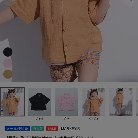
ﾌﾞﾗｯｸ
ﾋﾟﾝｸ
ﾍﾞｰｼﾞｭ
メール便対象
MARKEY'S
再入荷
SALE
【親子お揃い】Wガーゼオープンカラーワイドシャツ