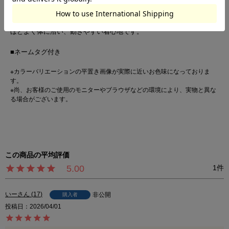
○生地感
綿100%のデニム生地でやわらかな肌触り。
薄手で軽く、さらっと着られます。
ほどよく体に沿い、動きやすい着心地です。
■ネームタグ付き
※カラーバリエーションの平置き画像が実際に近いお色味になっておりま
す。
※尚、お客様のご使用のモニターやブラウザなどの環境により、実物と異な
る場合がございます。
5.00
1
いー
17
非公開
購入者
投稿日
2026/04/01