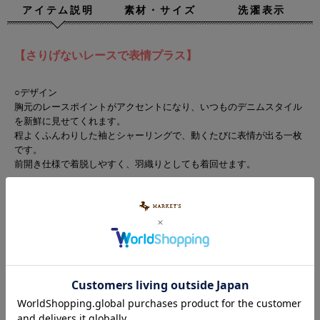
アイテム説明
素材・サイズ
洗濯表示
【さりげないレースで表情プラス】
○デザイン
胸元のレースポイントがアクセントになり、いつものデニムスタイル
を新鮮に見せてくれます。
程よくふんわりした袖とシャーリングで、動くたびに表情が出る一枚
です。
前開き仕様で着脱しやすく、羽織りとしても着回せます。
○スタイリング
デニムパンツで合わせてもポイントが効いて、シンプルになりすぎな
いコーデが完成します。
スカートやサロペットのインナーに入れると、レース部分がちらっと
見えて程よいアクセントになります。
季節に合わせてロンTやタートルを重ねれば、ロングシーズン活躍し
ます。
親子お揃いコーデもお楽しみいただけます。