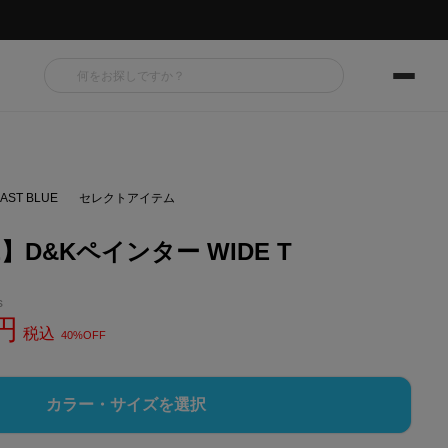
AST BLUE
セレクトアイテム
E】D&Kペインター WIDE T
s
税込
40%OFF
カラー・サイズを選択