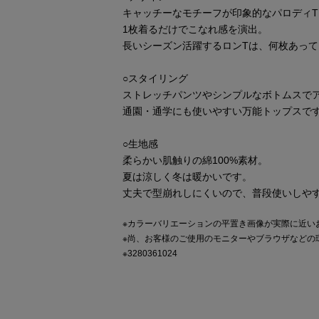
キャッチーなモチーフが印象的なパロディT
1枚着るだけでこなれ感を演出。
長いシーズン活躍するロンTは、何枚あっ
○スタイリング
ストレッチパンツやシンプルなボトムスで
通園・通学にも使いやすい万能トップスで
○生地感
柔らかい肌触りの綿100%素材。
夏は涼しく冬は暖かいです。
丈夫で型崩れしにくいので、普段使いしや
※カラーバリエーションの平置き画像が実際に近い
※尚、お客様のご使用のモニターやブラウザなどの
※3280361024