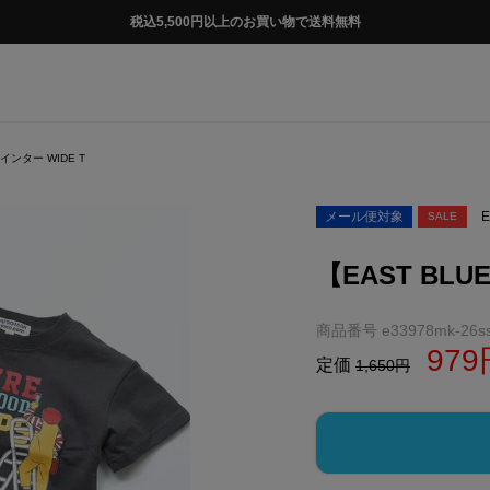
税込5,500円以上のお買い物で送料無料
インター WIDE T
メール便対象
E
SALE
【EAST BLU
商品番号
e33978mk-26s
979
定価
1,650