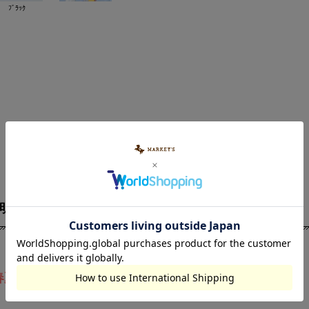
ﾌﾞﾗｯｸ
明
素材・サイズ
の春夏新作入荷！】