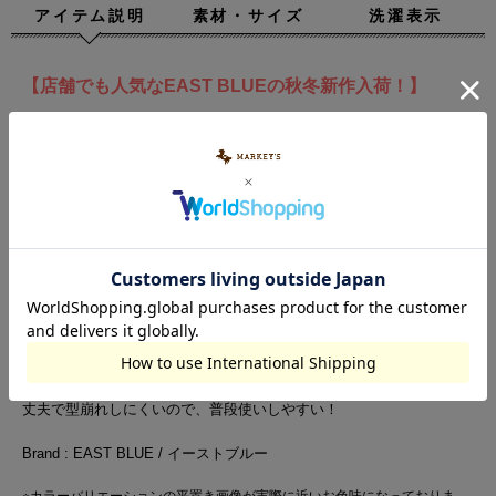
アイテム説明
素材・サイズ
洗濯表示
【店舗でも人気なEAST BLUEの秋冬新作入荷！】
○デザイン
キャッチーなモチーフが印象的なパロディTシャツ。
1枚着るだけでこなれ感を演出。
長いシーズン活躍するロンTは、何枚あっても重宝します。
○スタイリング
ストレッチパンツやシンプルなボトムスでアメカジスタイル。
通園・通学にも使いやすい万能トップスです。
○生地感
柔らかい肌触りの綿100%素材。
夏は涼しく冬は暖かいです。
丈夫で型崩れしにくいので、普段使いしやすい！
Brand : EAST BLUE / イーストブルー