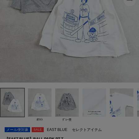
ﾎﾜｲﾄ
ｸﾞﾚｰ杢
メール便対象
EAST BLUE
セレクトアイテム
SALE
【EAST BLUE】BALL PARK PT T