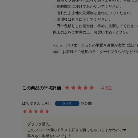
・色落ちや色移りの恐れがありますので、単独で洗
・長時間水に浸けておかないでください。
・濡れたまま他の洗濯物と重ねないでください。
・洗濯後は直ちに干してください。
・万一色移りした場合は、早めに洗濯してください
以上の点をご留意の上、お買い求めください。
※カラーバリエーションの平置き画像が実際に近い
※尚、お客様のご使用のモニターやブラウザなどの
4.82
ぽてゆ
143
非公開
購入者
ブラック購入。

このフルーツ柄のイラスト好きで買っちゃいますかわいい❤︎

厚みも生地感もいいです！