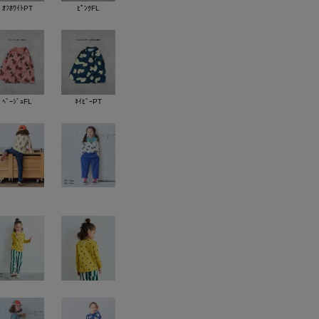
ｵﾌﾎﾜｲﾄPT
ﾋﾟﾝｸFL
ﾍﾞｰｼﾞｭFL
ﾈｲﾋﾞｰPT