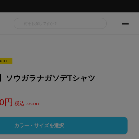
UTLET
ALE】ソウガラナガソデTシャツ
0
税込
33%OFF
カラー・サイズを選択