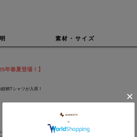
明
素材・サイズ
25年春夏登場！】
の総柄Tシャツが入荷！
。
ムスでもコーデが完成！