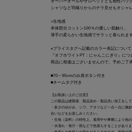
オーバーオールやサロペットとも相性バツ
シャツなど羽織りからのチラ見せもオシャレ
○生地感
本体部分コットン100％の優しい肌触り。
薄手の柔らかい生地感でサラッと着られま
※プライスタグへ記載のカラー表記について
『オフホワイトPT：にゃんこにぎり』につ
商品に相違はございませんので、予めご了
■70～95cmのみ肩ボタン付き
■ネームタグ付き
【お取扱い上のご注意】
この製品は縫製後、製品染め・製品洗い加工をして
・多少のゆがみ、シワ、アタリなど一点一点に微妙
合いなどをお楽しみください。
・生地（染料）の特性上、着用中や摩擦により他の
・水濡れ・発汗・雨などで色落ちすることがありま