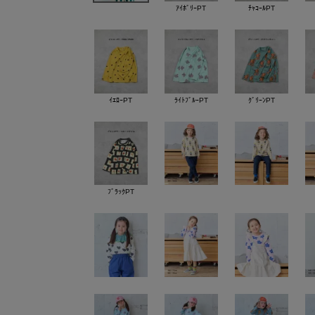
ｱｲﾎﾞﾘｰPT
ﾁｬｺｰﾙPT
ｲｴﾛｰPT
ﾗｲﾄﾌﾞﾙｰPT
ｸﾞﾘｰﾝPT
ﾌﾞﾗｯｸPT