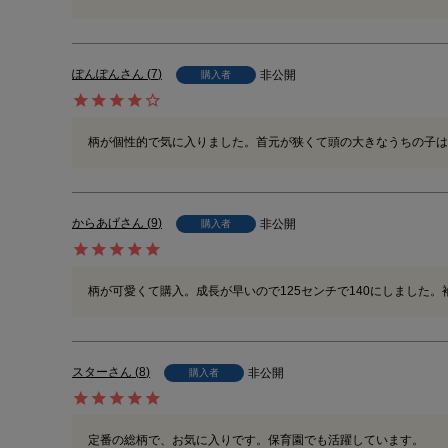
ぽんぽん
7
非公開
購入者
柄が個性的で気に入りました。首元が狭くて頭の大きなうちの子は
からあげ
9
非公開
購入者
柄が可愛くて購入。成長が早いので125センチで140にしました
スター
8
非公開
購入者
定番の総柄で、お気に入りです。保育園でも活躍しています。