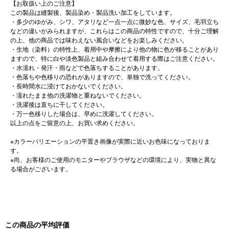
【お取扱い上のご注意】
この製品は縫製後、製品染め・製品洗い加工をしています。
・多少のゆがみ、シワ、アタリなど一点一点に微妙な色、サイズ、毛羽立ち
などの違いがみられますが、これらはこの商品の特性ですので、十分ご理解
の上、他の商品では味わえない風合いなどをお楽しみください。
・生地（染料）の特性上、着用中や摩擦により他の物に色が移ることがあり
ますので、特に白や淡色製品と組み合わせて着用する際はご注意ください。
・水濡れ・発汗・雨などで色落ちすることがあります。
・色落ちや色移りの恐れがありますので、単独で洗ってください。
・長時間水に浸けておかないでください。
・濡れたまま他の洗濯物と重ねないでください。
・洗濯後は直ちに干してください。
・万一色移りした場合は、早めに洗濯してください。
以上の点をご留意の上、お買い求めください。
※カラーバリエーションの平置き画像が実際に近いお色味になっておりま
す。
※尚、お客様のご使用のモニターやブラウザなどの環境により、実物と異な
る場合がございます。