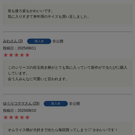
前も後ろ姿もかわいいです。

気に入りすぎて来年用のサイズも買い足しました。
みわ
3
非公開
購入者
投稿日
2025/08/11
このシリーズの目玉焼き柄がとても気に入っていて新作がでるたびに購入
しています。

会う人みんなに可愛いと言われます。
ゆうりつママ
29
非公開
購入者
投稿日
2025/08/10
オムライス柄が大好きで出たら毎回買ってしまう♡ﾞかわいいです！