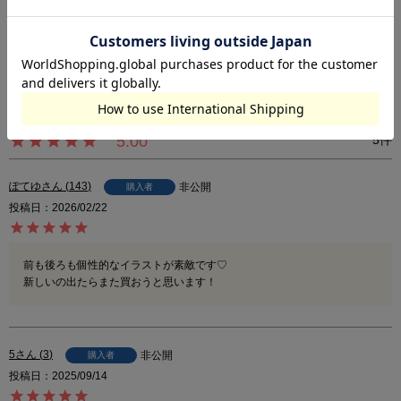
※尚、お客様のご使用のモニターやブラウザなどの環境により、実物と異な
る場合がございます。
5.00
5
ぽてゆ
143
非公開
購入者
投稿日
2026/02/22
前も後ろも個性的なイラストが素敵です♡

新しいの出たらまた買おうと思います！
5
3
非公開
購入者
投稿日
2025/09/14