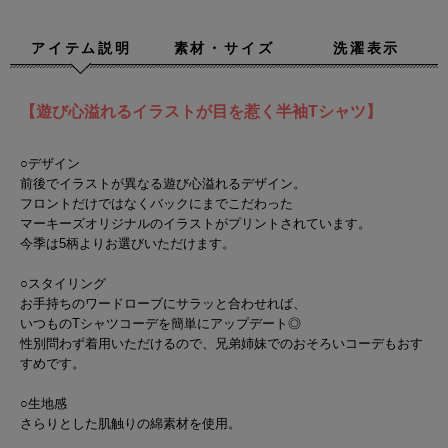
アイテム説明
素材・サイズ
洗濯表示
【遊び心溢れるイラストが目を惹く半袖Tシャツ】
○デザイン
前後でイラストが異なる遊び心溢れるデザイン。
フロントだけではなくバックにまでこだわった
マーキーズオリジナルのイラストがプリントされています。
今季は5柄よりお選びいただけます。
○スタイリング
お手持ちのワードローブにサラッと合わせれば、
いつものTシャツコーデを簡単にアップデート◎
性別問わず着用いただけるので、兄弟姉妹でのおそろいコーデもおす
すめです。
○生地感
さらりとした肌触りの綿素材を使用。