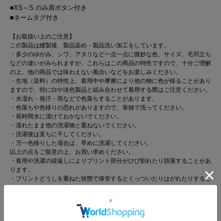
■XS～S のみ肩ボタン付き
■ネームタグ付き
【お取扱い上のご注意】
この製品は縫製後、製品染め・製品洗い加工をしています。
・多少のゆがみ、シワ、アタリなど一点一点に微妙な色、サイズ、毛羽立ち
などの違いがみられますが、これらはこの商品の特性ですので、十分ご理解
の上、他の商品では味わえない風合いなどをお楽しみください。
・生地（染料）の特性上、着用中や摩擦により他の物に色が移ることがあり
ますので、特に白や淡色製品と組み合わせて着用する際はご注意ください。
・水濡れ・発汗・雨などで色落ちすることがあります。
・色落ちや色移りの恐れがありますので、単独で洗ってください。
・長時間水に浸けておかないでください。
・濡れたまま他の洗濯物と重ねないでください。
・洗濯後は直ちに干してください。
・万一色移りした場合は、早めに洗濯してください。
以上の点をご留意の上、お買い求めください。
・着用や洗濯の繰返しによりプリント部分がひび割れたり脱落することがあ
ります。
・プリントどうしを重ねた状態で保管するとくっついたりはがれたりするこ
とがありますのでご注意ください。
※カラーバリエーションの平置き画像が実際に近いお色味になっておりま
す。