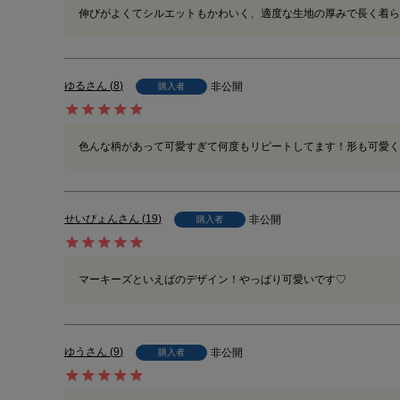
伸びがよくてシルエットもかわいく、適度な生地の厚みで長く着ら
ゆる
8
非公開
購入者
色んな柄があって可愛すぎて何度もリピートしてます！形も可愛く
せいぴょん
19
非公開
購入者
マーキーズといえばのデザイン！やっぱり可愛いです♡
ゆう
9
非公開
購入者