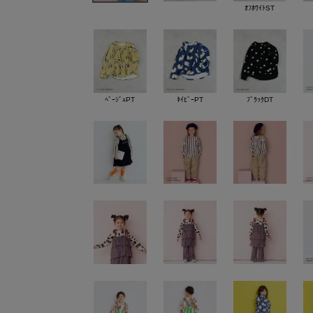
ｵﾌﾎﾜｲﾄST
ﾍﾞｰｼﾞｭPT
ﾈｲﾋﾞｰPT
ﾌﾞﾗｯｸDT