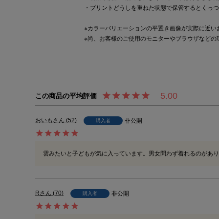
・プリントどうしを重ねた状態で保管するとくっつ
※カラーバリエーションの平置き画像が実際に近い
※尚、お客様のご使用のモニターやブラウザなどの
5.00
おいも
52
非公開
購入者
雲みたいと子どもが気に入っています。男女問わず着れるのがあり
R
70
非公開
購入者