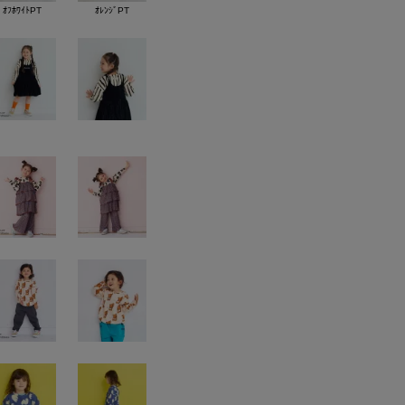
ｵﾌﾎﾜｲﾄPT
ｵﾚﾝｼﾞPT