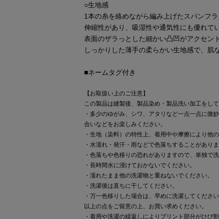
○生地感
1本の糸を絡めながら編み上げたスパンフラ
伸縮性があり、吸湿性や通気性にも優れて
表面のザラっとした細かい凸凹がアクセン
しっかりした薄手の柔らかい生地感で、肌
■ネームタグ付き
【お取扱い上のご注意】
この製品は縫製後、製品染め・製品洗い加工をして
・多少のゆがみ、シワ、アタリなど一点一点に微妙
合いなどをお楽しみください。
・生地（染料）の特性上、着用中や摩擦により他の
・水濡れ・発汗・雨などで色落ちすることがありま
・色落ちや色移りの恐れがありますので、単独で洗
・長時間水に浸けておかないでください。
・濡れたまま他の洗濯物と重ねないでください。
・洗濯後は直ちに干してください。
・万一色移りした場合は、早めに洗濯してください
以上の点をご留意の上、お買い求めください。
・着用や洗濯の繰返しによりプリント部分がひび割