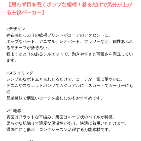
【思わず目を惹くポップな総柄！着るだけで気分が上が
る主役パーカー】
○デザイン
存在感たっぷりの総柄プリントがコーデのアクセントに。
ポップなハート、アニマル、レオパード、フラワーなど、個性あふれ
るモチーフが勢ぞろい。
程よくゆとりのあるシルエットで、動きやすさと可愛さを両立してい
ます。
○スタイリング
シンプルなボトムと合わせるだけで、コーデが一気に華やかに。
デニムやスウェットパンツでカジュアルに、スカートでガーリーにも
◎
兄弟姉妹で柄違いコーデを楽しむのもおすすめです。
○生地感
表面はフラットな平編み、裏面はループ状のパイルが特徴。
柔らかな肌触りで適度な保温性があり、快適に着用いただけます。
通気性にも優れ、ロングシーズン活躍する万能素材です。