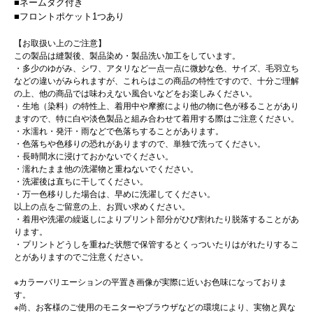
■ネームタグ付き
■フロントポケット1つあり
【お取扱い上のご注意】
この製品は縫製後、製品染め・製品洗い加工をしています。
・多少のゆがみ、シワ、アタリなど一点一点に微妙な色、サイズ、毛羽立ち
などの違いがみられますが、これらはこの商品の特性ですので、十分ご理解
の上、他の商品では味わえない風合いなどをお楽しみください。
・生地（染料）の特性上、着用中や摩擦により他の物に色が移ることがあり
ますので、特に白や淡色製品と組み合わせて着用する際はご注意ください。
・水濡れ・発汗・雨などで色落ちすることがあります。
・色落ちや色移りの恐れがありますので、単独で洗ってください。
・長時間水に浸けておかないでください。
・濡れたまま他の洗濯物と重ねないでください。
・洗濯後は直ちに干してください。
・万一色移りした場合は、早めに洗濯してください。
以上の点をご留意の上、お買い求めください。
・着用や洗濯の繰返しによりプリント部分がひび割れたり脱落することがあ
ります。
・プリントどうしを重ねた状態で保管するとくっついたりはがれたりするこ
とがありますのでご注意ください。
※カラーバリエーションの平置き画像が実際に近いお色味になっておりま
す。
※尚、お客様のご使用のモニターやブラウザなどの環境により、実物と異な