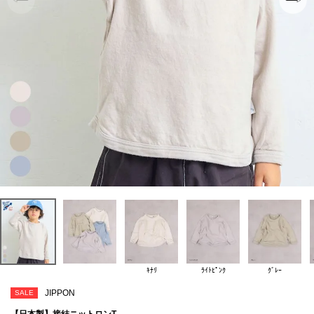
ｷﾅﾘ
ﾗｲﾄﾋﾟﾝｸ
ｸﾞﾚｰ
JIPPON
SALE
【日本製】接結ニットロンT