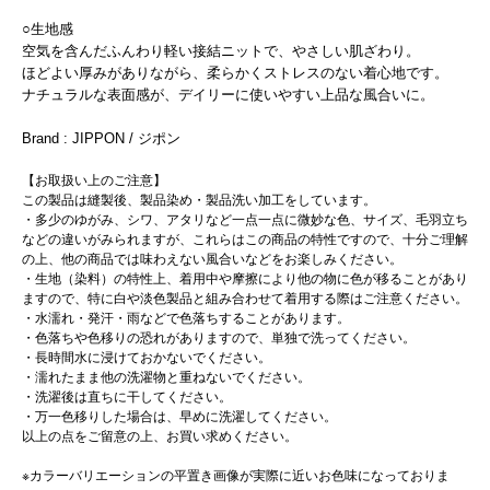
○生地感
空気を含んだふんわり軽い接結ニットで、やさしい肌ざわり。
ほどよい厚みがありながら、柔らかくストレスのない着心地です。
ナチュラルな表面感が、デイリーに使いやすい上品な風合いに。
Brand : JIPPON / ジポン
【お取扱い上のご注意】
この製品は縫製後、製品染め・製品洗い加工をしています。
・多少のゆがみ、シワ、アタリなど一点一点に微妙な色、サイズ、毛羽立ち
などの違いがみられますが、これらはこの商品の特性ですので、十分ご理解
の上、他の商品では味わえない風合いなどをお楽しみください。
・生地（染料）の特性上、着用中や摩擦により他の物に色が移ることがあり
ますので、特に白や淡色製品と組み合わせて着用する際はご注意ください。
・水濡れ・発汗・雨などで色落ちすることがあります。
・色落ちや色移りの恐れがありますので、単独で洗ってください。
・長時間水に浸けておかないでください。
・濡れたまま他の洗濯物と重ねないでください。
・洗濯後は直ちに干してください。
・万一色移りした場合は、早めに洗濯してください。
以上の点をご留意の上、お買い求めください。
※カラーバリエーションの平置き画像が実際に近いお色味になっておりま