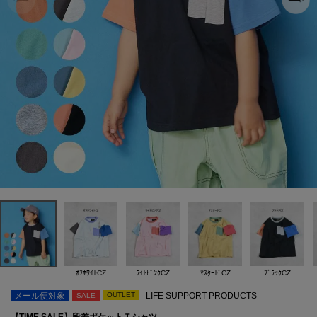
ｵﾌﾎﾜｲﾄCZ
ﾗｲﾄﾋﾟﾝｸCZ
ﾏｽﾀｰﾄﾞCZ
ﾌﾞﾗｯｸCZ
メール便対象
OUTLET
LIFE SUPPORT PRODUCTS
SALE
【TIME SALE】段差ポケットＴシャツ