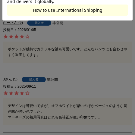
4.63
8
むー
9
非公開
購入者
投稿日
2026/01/05
ポケットが独特でカラフルな袖も可愛いです。どんなパンツにも合わせや
すく重宝してます。
J
5
非公開
購入者
投稿日
2025/09/11
デザインは可愛いですが、オフホワイトが思いのほかベージュのような黄
色味が強い色でした。

マーキーズの着用写真はどれも色補正が強い印象です。。