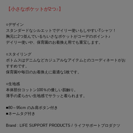
【小さなポケットが2つ♪】
○デザイン
スタンダードなシルエットでデイリー使いもしやすいTシャツ！
胸元に2つ並んでいるちいさなポケットがコーデのポイント♪
デイリー使いや、保育園のお着換え用でも重宝します。
○スタイリング
ボトムスはデニムなどカジュアルなアイテムとのコーディネートがお
すすめです。
保育園や毎日のお着換えに最適な1枚です。
○生地感
本体部分コットン100％の優しい肌触り。
薄手の柔らかい生地感でサラッと着られます。
■80～95cm のみ肩ボタン付き
■ネームタグ付き
Brand : LIFE SUPPORT PRODUCTS / ライフサポートプロダクツ