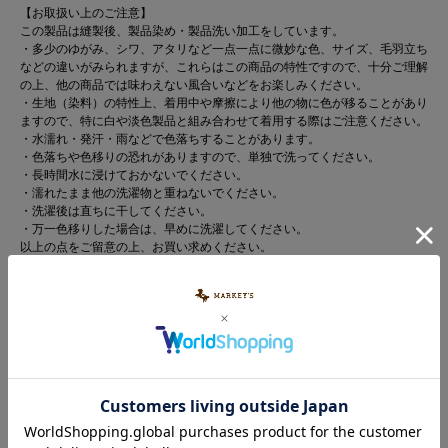
【お取扱い上のご注意】
この製品は縫製後、製品染め・製品洗い加工をしています。
・多少のゆがみ、シワ、アタリなど一点一点に微妙な色、サイズ、毛羽立ち
などの違いがみられますが、これらはこの商品の特性ですので、十分ご理解
の上、他の商品では味わえない風合いなどをお楽しみください。
・生地（染料）の特性上、着用中や摩擦により他の物に色が移ることがあり
ますので、特に白や淡色製品と組み合わせて着用する際はご注意ください。
・水濡れ・発汗・雨などで色落ちすることがあります。
・色落ちや色移りの恐れがありますので、単独で洗ってください。
・長時間水に浸けておかないでください。
・濡れたまま他の洗濯物と重ねないでください。
・洗濯後は直ちに干してください。
・万一色移りした場合は、早めに洗濯してください。
以上の点をご留意の上、お買い求めください。
※カラーバリエーションの平置き画像が実際に近いお色味になっておりま
す。
※尚、お客様のご使用のモニターやブラウザなどの環境により、実物と異な
る場合がございます。