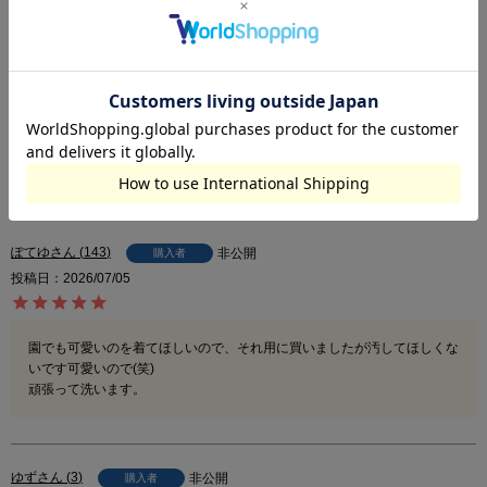
す。
※尚、お客様のご使用のモニターやブラウザなどの環境により、実物と異な
る場合がございます。
4.86
22
ぽてゆ
143
非公開
購入者
投稿日
2026/07/05
園でも可愛いのを着てほしいので、それ用に買いましたが汚してほしくな
いです可愛いので(笑)

頑張って洗います。
ゆず
3
非公開
購入者