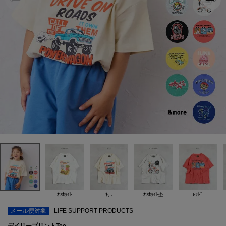
ｵﾌﾎﾜｲﾄ
ｷﾅﾘ
ｵﾌﾎﾜｲﾄ杢
ﾚｯﾄﾞ
メール便対象
LIFE SUPPORT PRODUCTS
デイリープリントTee