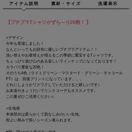
アイテム説明
素材・サイズ
洗濯表示
【プチプラTシャツがずら～り20柄！ 】
○デザイン
今年も登場しました！
なんといってもお財布に優しいプチプラアイテム！！
洗い替えやお着替えが増えるこの季節に重宝するTシャツです。
ちょっぴり遊び心のある楽しいラインナップになっております！
カラバリ豊富な20色！
そのうち4色（ライトグリーン・マスタード・グリーン・チャコール
PT）は、前後プリントになっています。。。
どれにしようかワクワクしていただけると嬉しいです♪
お友達やきょうだいでリンクコーデもオススメです。
この夏ぜひご活用ください♪
○生地感
本体部分は柔らかくて肌なじみのいい生地。
程よい厚みで長いシーズン着られます。
■80～95cmのみ肩ボタン付き