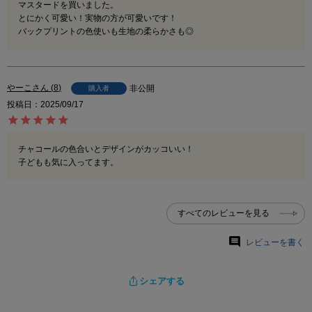
マスタードを買いました。

とにかく可愛い！実物の方が可愛いです！

バックプリントの色使いも生地の柔らかさも◎
やーこ
8
非公開
購入者
投稿日
2025/09/17
チャコールの色合いとデザインがカッコいい！

子どもも気に入ってます。
すべてのレビューを見る
レビューを書く
シェアする