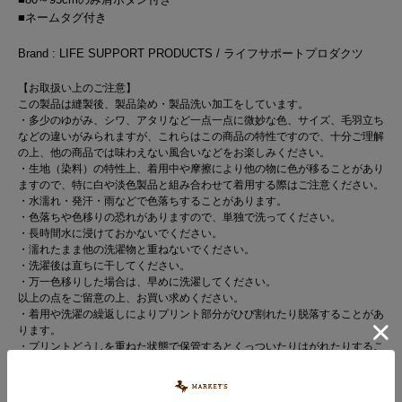
■ネームタグ付き
Brand : LIFE SUPPORT PRODUCTS / ライフサポートプロダクツ
【お取扱い上のご注意】
この製品は縫製後、製品染め・製品洗い加工をしています。
・多少のゆがみ、シワ、アタリなど一点一点に微妙な色、サイズ、毛羽立ち
などの違いがみられますが、これらはこの商品の特性ですので、十分ご理解
の上、他の商品では味わえない風合いなどをお楽しみください。
・生地（染料）の特性上、着用中や摩擦により他の物に色が移ることがあり
ますので、特に白や淡色製品と組み合わせて着用する際はご注意ください。
・水濡れ・発汗・雨などで色落ちすることがあります。
・色落ちや色移りの恐れがありますので、単独で洗ってください。
・長時間水に浸けておかないでください。
・濡れたまま他の洗濯物と重ねないでください。
・洗濯後は直ちに干してください。
・万一色移りした場合は、早めに洗濯してください。
以上の点をご留意の上、お買い求めください。
・着用や洗濯の繰返しによりプリント部分がひび割れたり脱落することがあ
ります。
・プリントどうしを重ねた状態で保管するとくっついたりはがれたりするこ
とがありますのでご注意ください。
※カラーバリエーションの平置き画像が実際に近いお色味になっておりま