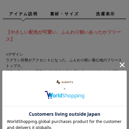
アイテム説明
素材・サイズ
洗濯表示
【やさしい配色が可愛い、ふんわり軽いあったかフリー
ス】
○デザイン
ラグラン切替がアクセントになった、ふんわり軽い着心地のフリース
トップス。
袖口や首まわりの配色リブが全体を引き締めて、シンプルすぎず程よ
い存在感をプラスします。
カラーごとに印象が異なるので兄弟姉妹での色違いコーデもおすすめ
です。
○スタイリング
ゆとりあるシルエットでインナーも重ねやすく、デニムやコーデュロ
イパンツ、スウェットパンツとの相性も抜群。
普段使いはもちろん、アウトドアや公園遊びの防寒アイテムとしても
便利な一着です。