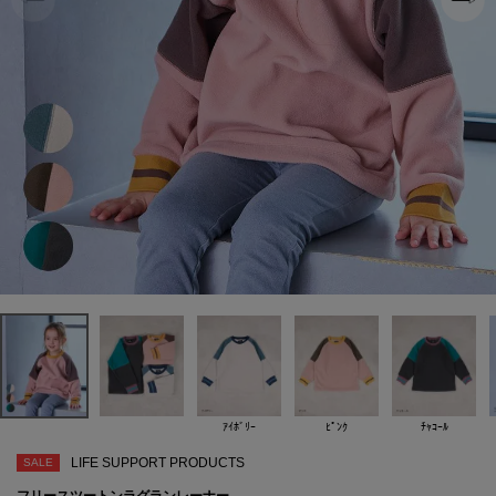
ｱｲﾎﾞﾘｰ
ﾋﾟﾝｸ
ﾁｬｺｰﾙ
LIFE SUPPORT PRODUCTS
SALE
フリースツートンラグランレーナー