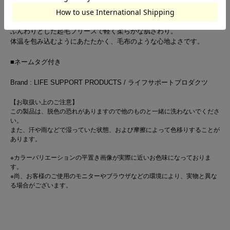
○生地感
ふんわりと起毛した、軽く柔らかなフリース素材
ふんわりとした起毛フリースで軽く柔らかな肌ざわり。
体温を包み込むようにあたたかく、毛布のような心地よさです。
■ネームタグ付き
Brand : LIFE SUPPORT PRODUCTS / ライフサポートプロダクツ
【お取扱い上のご注意】
この製品は、脱色の恐れがありますので他のものと一緒に洗わないでくださ
い。
また、汗や雨などで湿っていた状態、および摩擦によって色移りすることが
あります。
※カラーバリエーションの平置き画像が実際に近いお色味になっておりま
す。
※尚、お客様のご使用のモニターやブラウザなどの環境により、実物と異な
る場合がございます。