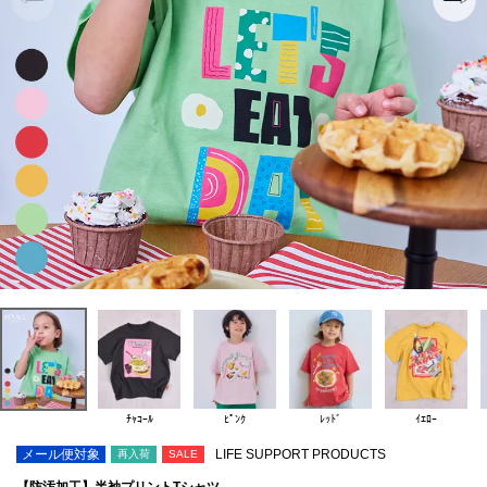
ﾁｬｺｰﾙ
ﾋﾟﾝｸ
ﾚｯﾄﾞ
ｲｴﾛｰ
メール便対象
LIFE SUPPORT PRODUCTS
再入荷
SALE
【防汚加工】半袖プリントTシャツ