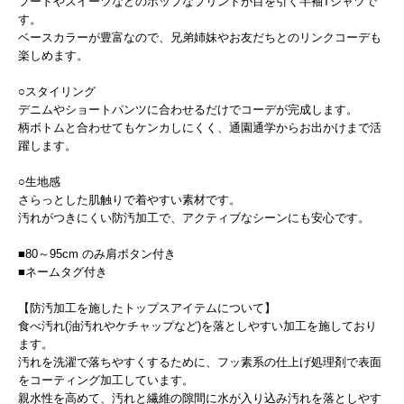
フードやスイーツなどのポップなプリントが目を引く半袖Tシャツで
す。
ベースカラーが豊富なので、兄弟姉妹やお友だちとのリンクコーデも
楽しめます。
○スタイリング
デニムやショートパンツに合わせるだけでコーデが完成します。
柄ボトムと合わせてもケンカしにくく、通園通学からお出かけまで活
躍します。
○生地感
さらっとした肌触りで着やすい素材です。
汚れがつきにくい防汚加工で、アクティブなシーンにも安心です。
■80～95cm のみ肩ボタン付き
■ネームタグ付き
【防汚加工を施したトップスアイテムについて】
食べ汚れ(油汚れやケチャップなど)を落としやすい加工を施しており
ます。
汚れを洗濯で落ちやすくするために、フッ素系の仕上げ処理剤で表面
をコーティング加工しています。
親水性を高めて、汚れと繊維の隙間に水が入り込み汚れを落としやす