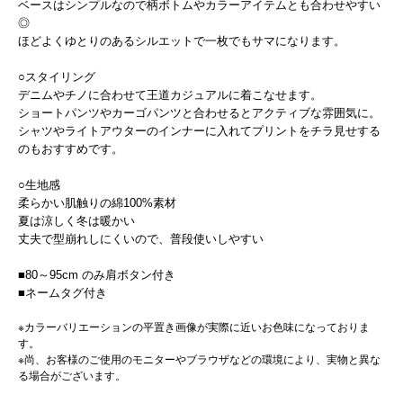
ベースはシンプルなので柄ボトムやカラーアイテムとも合わせやすい
◎
ほどよくゆとりのあるシルエットで一枚でもサマになります。
○スタイリング
デニムやチノに合わせて王道カジュアルに着こなせます。
ショートパンツやカーゴパンツと合わせるとアクティブな雰囲気に。
シャツやライトアウターのインナーに入れてプリントをチラ見せする
のもおすすめです。
○生地感
柔らかい肌触りの綿100%素材
夏は涼しく冬は暖かい
丈夫で型崩れしにくいので、普段使いしやすい
■80～95cm のみ肩ボタン付き
■ネームタグ付き
※カラーバリエーションの平置き画像が実際に近いお色味になっておりま
す。
※尚、お客様のご使用のモニターやブラウザなどの環境により、実物と異な
る場合がございます。