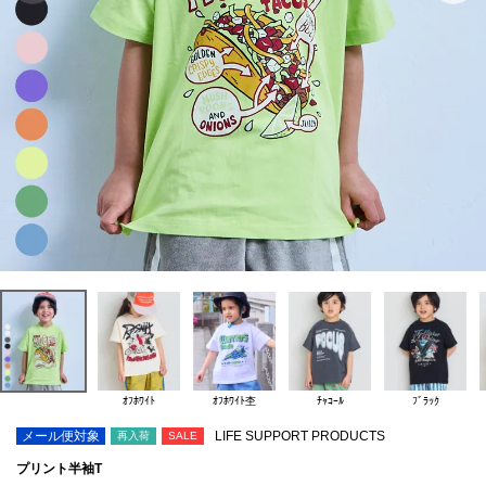
ｵﾌﾎﾜｲﾄ
ｵﾌﾎﾜｲﾄ杢
ﾁｬｺｰﾙ
ﾌﾞﾗｯｸ
メール便対象
LIFE SUPPORT PRODUCTS
再入荷
SALE
プリント半袖T