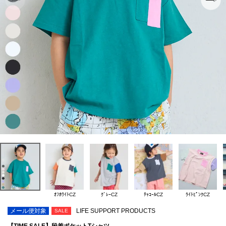
ｵﾌﾎﾜｲﾄCZ
ｸﾞﾚｰCZ
ﾁｬｺｰﾙCZ
ﾗｲﾄﾋﾟﾝｸCZ
メール便対象
LIFE SUPPORT PRODUCTS
SALE
【TIME SALE】段差ポケットTシャツ