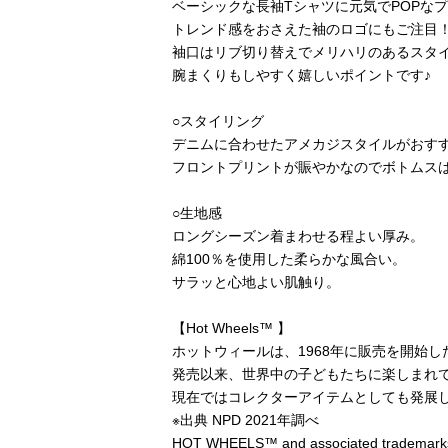
ベーシックな長袖Tシャツに元気でPOPな
トレンド感をおさえた袖のロゴにもご注目
袖口はリブ切り替えでメリハリのあるスタ
腕まくりもしやすく嬉しいポイントです♪
○スタイリング
デニムに合わせたアメカジスタイルがおす
フロントプリントが賑やかなのでボトムスは
○生地感
ロングシーズン着まわせる程よい厚み。
綿100％を使用した柔らかな風合い。
サラッと心地よい肌触り。
【Hot Wheels™ 】
ホットウィールは、1968年に販売を開始
発売以来、世界中の子どもたちに楽しまれて
現在ではコレクターアイテムとしても発展
※出典 NPD 2021年調べ
HOT WHEELS™ and associated trademarks an