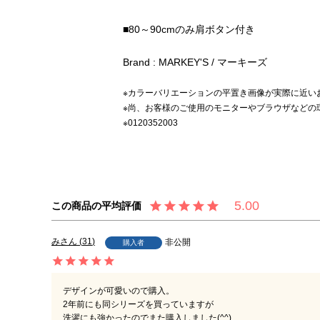
■80～90cmのみ肩ボタン付き
Brand : MARKEY'S / マーキーズ
※カラーバリエーションの平置き画像が実際に近い
※尚、お客様のご使用のモニターやブラウザなどの
※0120352003
5.00
み
31
非公開
購入者
デザインが可愛いので購入。

2年前にも同シリーズを買っていますが

洗濯にも強かったのでまた購入しました(^^)