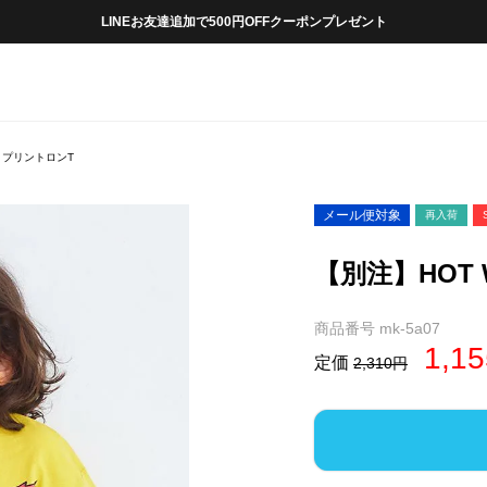
LINEお友達追加で500円OFFクーポンプレゼント
S プリントロンT
メール便対象
再入荷
【別注】HOT 
商品番号
mk-5a07
1,15
定価
2,310