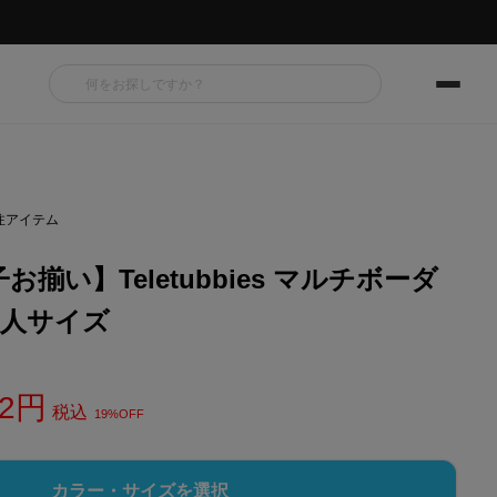
注アイテム
揃い】Teletubbies マルチボーダ
大人サイズ
2
税込
19%OFF
カラー・サイズを選択