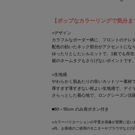
【ポップなカラーリングで気分ま
○デザイン
カラフルなボーダー柄に、フロントのテレ
配色の効いたネック部分がアクセントにな
ゆったりとしたシルエットで、1枚でも存
裾のネームタグもさりげないポイントです
○生地感
やわらかく肌あたりの良いカットソー素材
厚すぎず薄すぎない程よい生地感で、デイ
さらっとした着心地で、ロングシーズン活
■80～95cm のみ肩ボタン付き
※カラーバリエーションの平置き画像が実際に近い
※尚、お客様のご使用のモニターやブラウザなどの