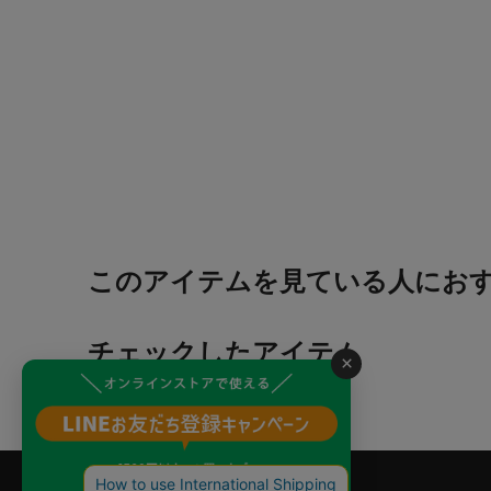
このアイテムを見ている人にお
チェックしたアイテム
×