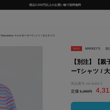
税込5,500円以上のお買い物で送料無料
letubbies マルチボーダーTシャツ / 大人サイズ
MARKEY'S
別
SALE
【別注】【親子お
ーTシャツ / 
商品番号
mk-6s64-2
4,31
定価
5,390