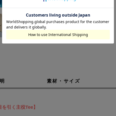
明
素材・サイズ
目を引く主役Tee】