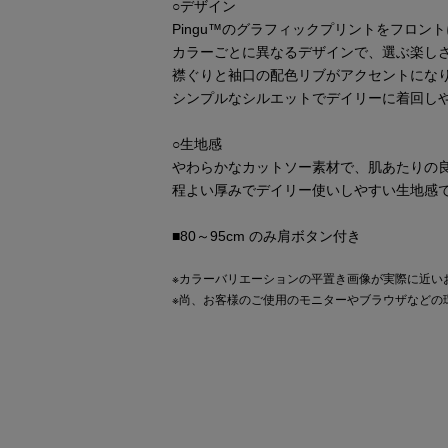
○デザイン
Pingu™のグラフィックプリントをフロン
カラーごとに異なるデザインで、選ぶ楽しさ
襟ぐりと袖口の配色リブがアクセントにな
シンプルなシルエットでデイリーに着回し
○生地感
やわらかなカットソー素材で、肌あたりの
程よい厚みでデイリー使いしやすい生地感
■80～95cm のみ肩ボタン付き
※カラーバリエーションの平置き画像が実際に近い
※尚、お客様のご使用のモニターやブラウザなどの