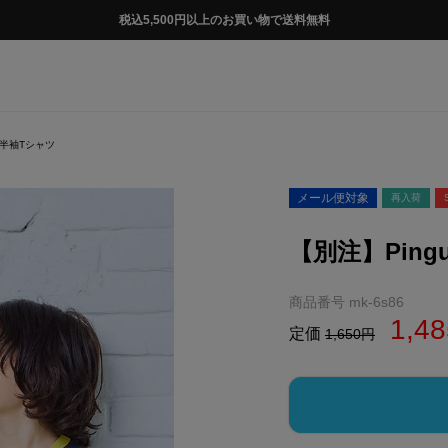
税込5,500円以上のお買い物で送料無料
ト半袖Tシャツ
メール便対象
再入荷
【別注】Pin
商品番号
mk-6s86
1,48
定価
1,650