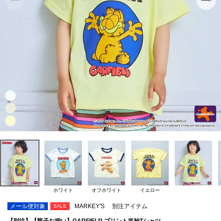
ホワイト
オフホワイト
イエロー
メール便対象
MARKEY'S
別注アイテム
SALE
【別注】【親子お揃い】GARFIELD プリント半袖Tシャツ