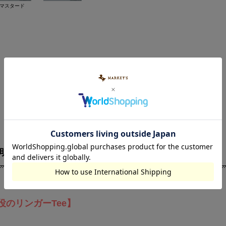
マスタード
明
素材・サイズ
のリンガーTee】