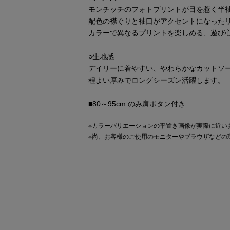
モンチッチのフォトプリントが目を惹く半袖
配色の襟ぐりと袖口がアクセントになった
カラーで異なるプリントを楽しめる、遊び心
○生地感
デイリーに着やすい、やわらかなカットソ
程よい厚みでロングシーズン活躍します。
■80～95cm のみ肩ボタン付き
※カラーバリエーションの平置き画像が実際に近い
※尚、お客様のご使用のモニターやブラウザなどの