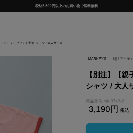
税込5,500円以上のお買い物で送料無料
モンチッチ プリント半袖Tシャツ / 大人サイズ
MARKEY'S
別注アイテ
【別注】【親
シャツ / 大
商品番号
mk-9743-2
3,190
税込