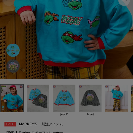
ﾀｰｺｲｽﾞ
ﾁｬｺｰﾙ
MARKEY'S
別注アイテム
SALE
【別注】Turtles モチーフトレーナー