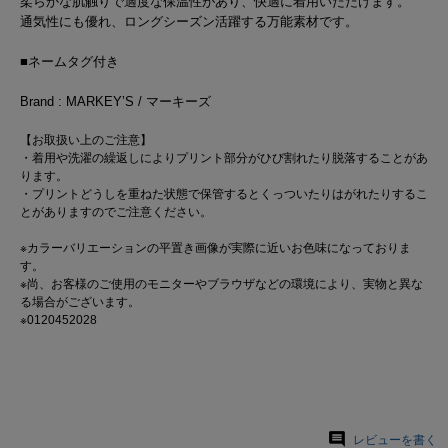
柔らかな肌触りで適度な保温性があり、快適に着用いただけます。
通気性にも優れ、ロングシーズン活躍する万能素材です。
■ネームタグ付き
Brand : MARKEY’S / マーキーズ
【お取扱い上のご注意】
・着用や洗濯の繰返しによりプリント部分がひび割れたり脱落することがあ
ります。
・プリントどうしを重ねた状態で保管するとくっついたりはがれたりするこ
とがありますのでご注意ください。
※カラーバリエーションの平置き画像が実際に近いお色味になっておりま
す。
※尚、お客様のご使用のモニターやブラウザなどの環境により、実物と異な
る場合がございます。
※0120452028
レビューを書く