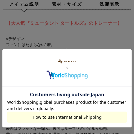
アイテム説明
素材・サイズ
洗濯表示
【大人気『ミュータント タートルズ』のトレーナー】
○デザイン
ファンにはたまらない1着。
マーキーズでしか手に入らない別注アイテムです。
ミュータント タートルズの象徴的な4人のキャラクターをポップでカ
ラフルに配置。
程よいゆとりの肩落ちワイドシルエットで抜け感のあるスタイリング
に。
カラーによって異なるプリントをお楽しみ頂けます♪
○スタイリング
1枚で主役になるかわいいトップスなので、ボトムスを選びません。
デニムでカジュアルスタイル。
チェックスカートなどと合わせてガーリーなコーデも◎
○生地感
表面はフラットな平編み、裏面はループ状のパイルが特徴。