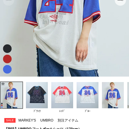
ﾌﾞﾗｯｸ
ﾚｯﾄﾞ
ﾌﾞﾙｰ
MARKEY'S
UMBRO
別注アイテム
SALE
【別注】UMBRO フットボールシャツ（170cm）