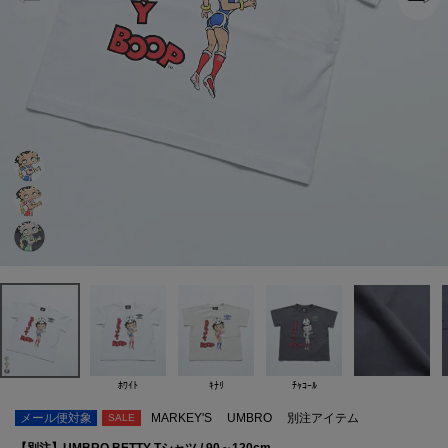
ﾎﾜｲﾄ
ｷﾅﾘ
ﾁｬｺｰﾙ
メール便対象
MARKEY'S
UMBRO
別注アイテム
SALE
【別注】UMBRO BETTY Tシャツ / 90～120cm