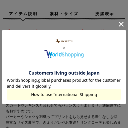
アイテム説明
素材・サイズ
洗濯表示
【UMBROの刺繍とベティーちゃんプリントが施された
別注Tシャツ】
○デザイン
フロントに大きくプリントされたベティーちゃんと、アンブロの刺繍
がアクセントになったキュート＆スポーツライクなTシャツです。
刺しゅうやプリントがアクセントになったデザイン♪
カラーはホワイト・キナリ・チャコールの3色展開です。
○スタイリング
デニムやショートパンツに合わせるだけで、かわいいカジュアルコー
デが完成します。
スカートやレギンスと合わせてもバランスよくまとまり、通園通学に
もおすすめです。
パーカーやシャツを羽織ってプリントをちら見せする着こなしも◎
豊富なサイズ展開で、きょうだいやお友達とリンクコーデも楽しめま