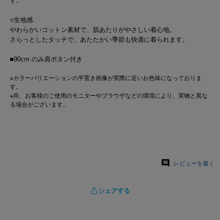
す。
○生地感
やわらかいコットン素材で、肌あたりがやさしい着心地。
さらっとしたタッチで、あたたかい季節も快適に着られます。
■90cm のみ肩ボタン付き
※カラーバリエーションの平置き画像が実際に近いお色味になっておりま
す。
※尚、お客様のご使用のモニターやブラウザなどの環境により、実物と異な
る場合がございます。
レビューを書く
シェアする