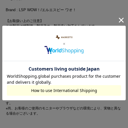
Brand : LSP WOW！/エルエスピー ワオ！
【お取扱い上のご注意】
この製品は縫製後、製品染め・製品洗い加工をしています。
・多少のゆがみ、シワ、アタリなど一点一点に微妙な色、サイズ、毛羽立ち
などの違いがみられますが、これらはこの商品の特性ですので、十分ご理解
の上、他の商品では味わえない風合いなどをお楽しみください。
・生地（染料）の特性上、着用中や摩擦により他の物に色が移ることがあり
ますので、特に白や淡色製品と組み合わせて着用する際はご注意ください。
・水濡れ・発汗・雨などで色落ちすることがあります。
・色落ちや色移りの恐れがありますので、単独で洗ってください。
・長時間水に浸けておかないでください。
・濡れたまま他の洗濯物と重ねないでください。
・洗濯後は直ちに干してください。
・万一色移りした場合は、早めに洗濯してください。
以上の点をご留意の上、お買い求めください。
※カラーバリエーションの平置き画像が実際に近いお色味になっておりま
す。
※尚、お客様のご使用のモニターやブラウザなどの環境により、実物と異な
る場合がございます。