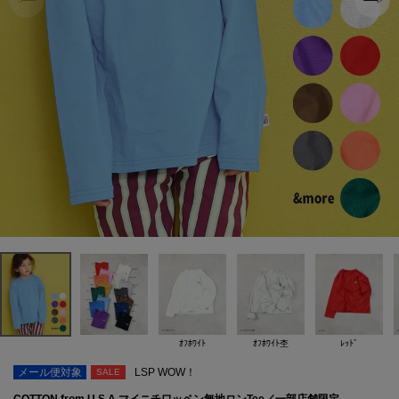
ｵﾌﾎﾜｲﾄ
ｵﾌﾎﾜｲﾄ杢
ﾚｯﾄﾞ
メール便対象
LSP WOW！
SALE
COTTON from U.S.A マイニチワッペン無地ロンTee／一部店舗限定