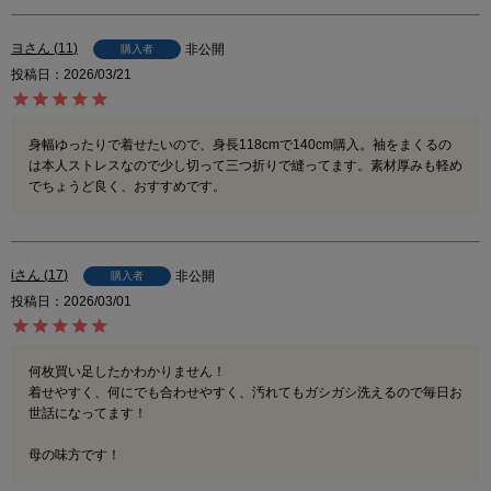
ヨ
11
非公開
購入者
投稿日
2026/03/21
身幅ゆったりで着せたいので、身長118cmで140cm購入。袖をまくるの
は本人ストレスなので少し切って三つ折りで縫ってます。素材厚みも軽め
でちょうど良く、おすすめです。
i
17
非公開
購入者
投稿日
2026/03/01
何枚買い足したかわかりません！

着せやすく、何にでも合わせやすく、汚れてもガシガシ洗えるので毎日お
世話になってます！

母の味方です！