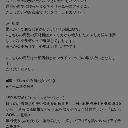
ストレッチの効いたパンツとの相性もバツグン！
通園や通学にぴったりなデイリーユースアイテム。
きょうだいやお友達でリンクコーデもカワイイ。
○生地感
柔らかくて肌なじみのいいアメリカ綿100％。
※こちらの商品の原材料はアメリカから輸入したアメリカ綿を使用
し、バングラデシュで縫製しております。
滑らかな手触りで、心地よい着心地です！
※こちらの商品は一部店舗とオンラインでのみの取り扱いとなりま
す。
ご了承ください。
■80～90cm のみ肩ボタン付き
■ネームタグ付き
LSP WOW！(エルエスピー ワオ！)
日々のお着替えや洗い替えを応援する、LIFE SUPPORT PRODUCTS
から、 さらに低価格なアイテムを取りそろえた姉妹ブランド『L.S.P.
WOW!』登場！
毎日使うものだから、家族みんなに嬉しい”ワオ!"を詰め込んだアイテ
ムを展開。