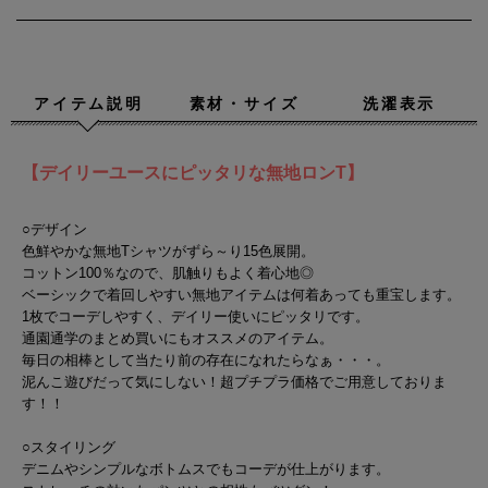
アイテム説明
素材・サイズ
洗濯表示
【デイリーユースにピッタリな無地ロンT】
○デザイン
色鮮やかな無地Tシャツがずら～り15色展開。
コットン100％なので、肌触りもよく着心地◎
ベーシックで着回しやすい無地アイテムは何着あっても重宝します。
1枚でコーデしやすく、デイリー使いにピッタリです。
通園通学のまとめ買いにもオススメのアイテム。
毎日の相棒として当たり前の存在になれたらなぁ・・・。
泥んこ遊びだって気にしない！超プチプラ価格でご用意しておりま
す！！
○スタイリング
デニムやシンプルなボトムスでもコーデが仕上がります。