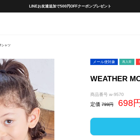
LINEお友達追加で500円OFFクーポンプレゼント
袖Tシャツ
メール便対象
再入荷
WEATHER 
商品番号
w-9570
698
定価
799