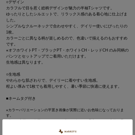
○デザイン
カラフルで目を惹く総柄デザインが魅力の半袖Tシャツです。
ゆったりとしたシルエットで、リラックス感のある着心地に仕上げま
した。
シンプルなクルーネックで合わせやすく、デイリー使いにぴったりの
1枚。
カラーごとに異なる柄が楽しめるので、色違いで揃えるのもおすすめ
です。
※オフホワイトPT・ブラックPT・ホワイトCH・レッドCH のみ同柄の
パンツとセットアップでご着用いただけます。
生地感は異なります。
○生地感
やわらかな肌ざわりで、デイリーに着やすい生地感。
程よい厚みで1枚でも着用しやすく、暑い季節に快適に使えます。
■ネームタグ付き
※カラーバリエーションの平置き画像が実際に近いお色味になっておりま
す。
※尚、お客様のご使用のモニターやブラウザなどの環境により、実物と異な
る場合がございます。