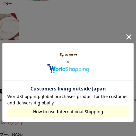
ブルー
明
素材・サイズ
ルバッグ】
プールBAG♪