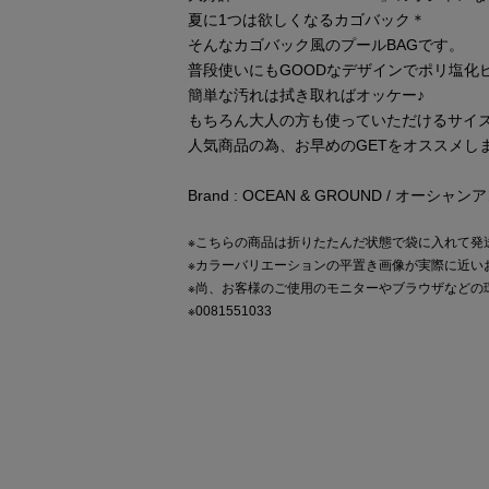
夏に1つは欲しくなるカゴバック＊
そんなカゴバック風のプールBAGです。
普段使いにもGOODなデザインでポリ塩化
簡単な汚れは拭き取ればオッケー♪
もちろん大人の方も使っていただけるサイ
人気商品の為、お早めのGETをオススメし
Brand : OCEAN & GROUND / オーシ
※こちらの商品は折りたたんだ状態で袋に入れて発
※カラーバリエーションの平置き画像が実際に近い
※尚、お客様のご使用のモニターやブラウザなどの
※0081551033