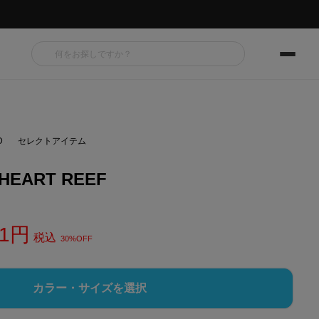
D
セレクトアイテム
EART REEF
1
税込
30%OFF
カラー・サイズを選択