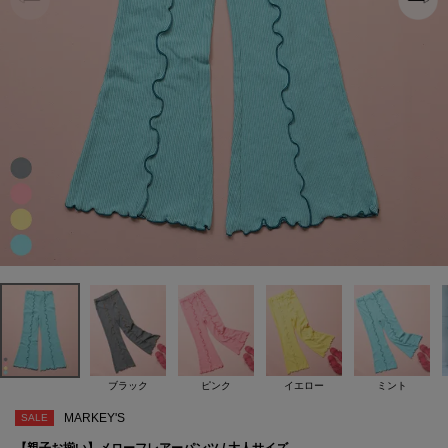
ブラック
ピンク
イエロー
ミント
MARKEY'S
SALE
【親子お揃い】メローフレアーパンツ / 大人サイズ