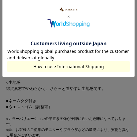
アイテム説明
素材・サイズ
洗濯表示
【配色メローがポイントのフレアーパンツ】
○デザイン
縦ラインと裾のメロー仕様がアクセントになったフレアーパンツで
す。
すっきり見えする細めのシルエットに、裾に向かって広がるフレアー
ラインがポイント。
ワンピースとのセットアップ風コーデにもおすすめです。
○生地感
綿混素材でやわらかく、さらっと着やすい生地感です。
■ネームタグ付き
■ウエストゴム（調整可）
※カラーバリエーションの平置き画像が実際に近いお色味になっておりま
す。
※尚、お客様のご使用のモニターやブラウザなどの環境により、実物と異な
る場合がございます。