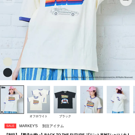
オフホワイト
ブラック
MARKEY'S
別注アイテム
SALE
【別注】【親子お揃い】BACK TO THE FUTURE プリント半袖Tシャツ / 大人