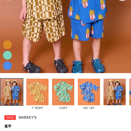
ﾌﾞﾗｳﾝPT
ﾐﾝﾄPT
ﾈｲﾋﾞｰPT
MARKEY'S
SALE
甚平