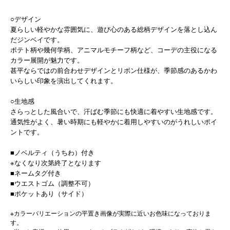
○デザイン
夏らしい軽やかな雰囲気に、遊び心のある総柄デザインを落とし込ん
だジンベイです。
ポテト柄や幾何学柄、アニマルモチーフ柄など、コーデの主役になる
カラー展開が魅力です。
甚平ならではの前合わせデザインとリボン仕様が、季節感のあるかわ
いらしい印象を演出してくれます。
○生地感
さらっとした風合いで、汗ばむ季節にも快適に着やすい生地感です。
通気性がよく、暑い時期にも軽やかに着用しやすいのがうれしいポイ
ントです。
■ノベルティ（うちわ）付き
※なくなり次第終了となります
■ネームタグ付き
■ウエストゴム（調整不可）
■ポケットあり（サイド）
※カラーバリエーションの平置き画像が実際に近いお色味になっておりま
す。