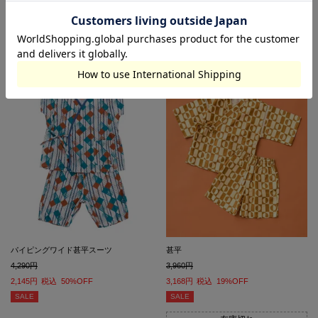
2,145
税込
50%OFF
2,145
税込
50%OFF
SALE
SALE
パイピングワイド甚平スーツ
甚平
4,290
3,960
2,145
税込
50%OFF
3,168
税込
19%OFF
SALE
SALE