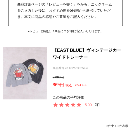
商品詳細ページの「レビューを書く」をから、ニックネーム
をご入力した後に、おすすめ度を5段階から選択していただ
き、本文に商品の感想やご要望をご記入ください。
※レビュー投稿は、1商品につき1回ご記入いただけます。
【EAST BLUE】ヴィンテージカー
ワイドトレーナー
商品番号
e14325mk-25aw
2,090
869
税込
58%OFF
2
5.00
2
件中
1
-
2
件表示