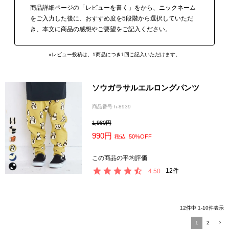
商品詳細ページの「レビューを書く」をから、ニックネーム
をご入力した後に、おすすめ度を5段階から選択していただ
き、本文に商品の感想やご要望をご記入ください。
※レビュー投稿は、1商品につき1回ご記入いただけます。
ソウガラサルエルロングパンツ
商品番号
h-8939
1,980
990
税込
50%OFF
12
4.50
12
件中
1
-
10
件表示
1
2