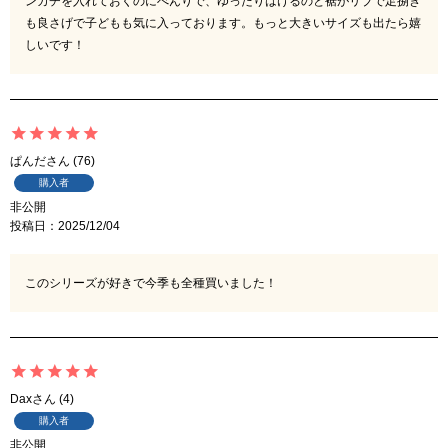
ンカチを入れておくのにべんりで、ゆったりはけるのと裾がリブで足捌き
も良さげで子どもも気に入っております。もっと大きいサイズも出たら嬉
しいです！
ぱんだ
76
購入者
非公開
投稿日
2025/12/04
このシリーズが好きで今季も全種買いました！
Dax
4
購入者
非公開