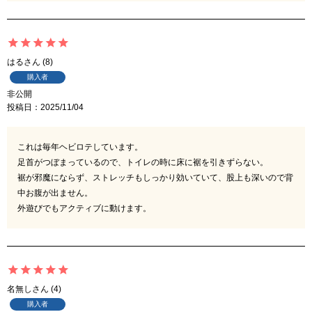
はる
8
購入者
非公開
投稿日
2025/11/04
これは毎年ヘビロテしています。

足首がつぼまっているので、トイレの時に床に裾を引きずらない。

裾が邪魔にならず、ストレッチもしっかり効いていて、股上も深いので背
中お腹が出ません。

外遊びでもアクティブに動けます。
名無し
4
購入者