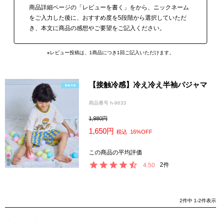
商品詳細ページの「レビューを書く」をから、ニックネーム
をご入力した後に、おすすめ度を5段階から選択していただ
き、本文に商品の感想やご要望をご記入ください。
※レビュー投稿は、1商品につき1回ご記入いただけます。
【接触冷感】冷え冷え半袖パジャマ
商品番号
h-9633
1,980
1,650
税込
16%OFF
2
4.50
2
件中
1
-
2
件表示