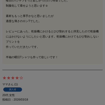
曜日のTシャツずっと欲しかったので待望でした。

制服化して着せようと思います☺︎

素材ももっと厚手かなと思いましたが

適度な薄さのロンTでした。

レビューにあった、乾燥機にかけるとひび割れすると拝見したので乾燥機
にはかけないようにしたいと思います。乾燥機にかけてもひび割れしない
プリントを

作っていただきたいです。

半袖の曜日Tシャツも作って欲しいです！
ママ
1
購入者
20代
女性
投稿日
2026/03/18