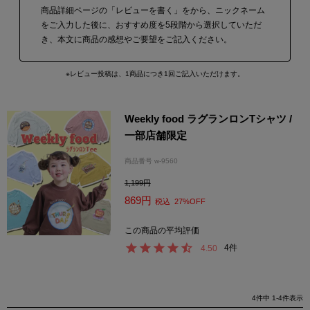
商品詳細ページの「レビューを書く」をから、ニックネーム
をご入力した後に、おすすめ度を5段階から選択していただ
き、本文に商品の感想やご要望をご記入ください。
※レビュー投稿は、1商品につき1回ご記入いただけます。
Weekly food ラグランロンTシャツ /
一部店舗限定
商品番号
w-9560
1,199
869
税込
27%OFF
4
4.50
4
件中
1
-
4
件表示