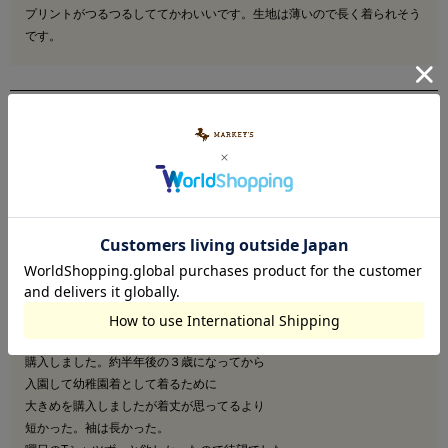
プリントがつるつるしててかわいいです。生地は薄いので長く着られそう
です。
ntk
1
購入者
非公開
投稿日
2026/03/23
ママさん↑のレビューが大変参考になりました。

ありがとうございます。

２歳７ヶ月　女の子　身長95cmで110cmを

購入しました。約半年後の３歳になってから

入園して幼稚園着として着るために

大きめを購入しましたが着丈が思ってるより

短かった。袖は長かった。
