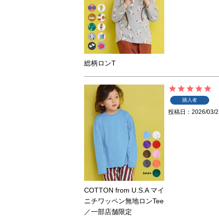
総柄ロンT
購入者
投稿日
2026/03/2
COTTON from U.S.A マイ
ニチワッペン無地ロンTee
／一部店舗限定