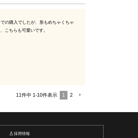
賭けでの購入でしたが、形もめちゃくちゃ
入、こちらも可愛いです。
11
件中
1
-
10
件表示
1
2
♙
採用情報