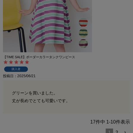
【TIME SALE】ボーダーカラータンクワンピース
購入者
投稿日
2025/06/21
グリーンを買いました。

丈が長めでとても可愛いです。
17
件中
1
-
10
件表示
1
2