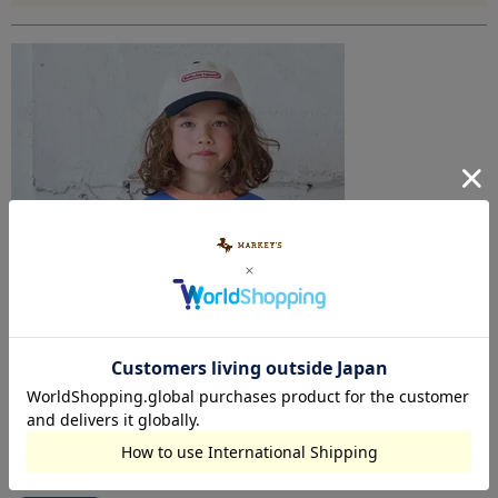
【TIME SALE】COTTON from U.S.Aラインロンティー