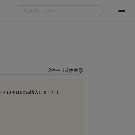
2
件中
1
-
2
件表示
14キロ)に95購入しました！
