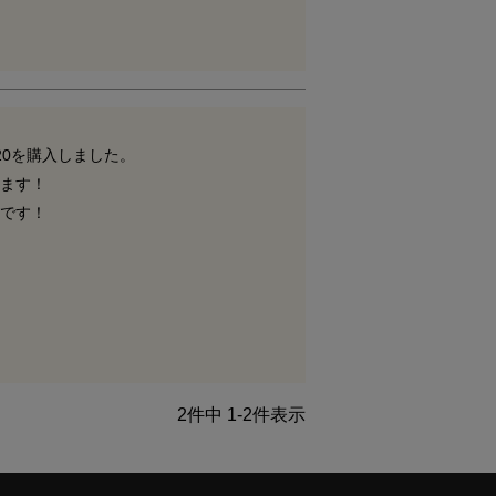
20を購入しました。

ます！

です！
2
件中
1
-
2
件表示