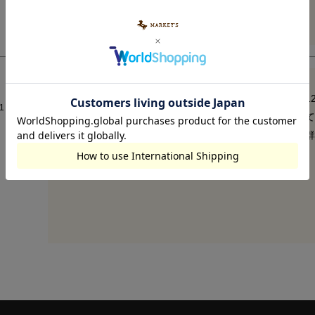
106センチ19キロの4歳5ヶ月の娘に少し大きいですが1
1
まだ少し大きいですが、春頃に着れたらいいなと思って
色味も地味でもなくいい感じでフレアパンツと相性抜群