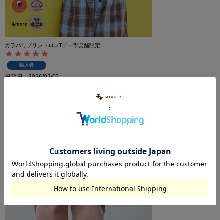
カラバリプリントロンT／一部店舗限定
購入者
投稿日
2026/02/05
お安くて保育園着にぴったりです。カーキの色がオシャレ
です！