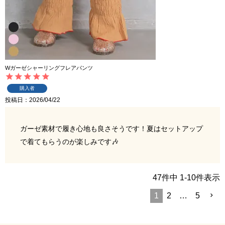
Wガーゼシャーリングフレアパンツ
購入者
投稿日
2026/04/22
ガーゼ素材で履き心地も良さそうです！夏はセットアップ
で着てもらうのが楽しみです🎶
47
件中
1
-
10
件表示
1
2
…
5