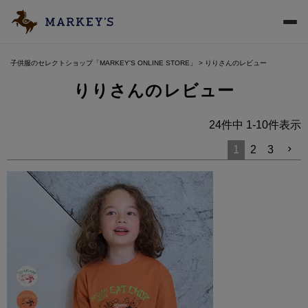
子供服のセレクトショップ「MARKEY'S ONLINE STORE」
りりさんのレビュー
りりさんのレビュー
24
件中
1
-
10
件表示
1
2
3