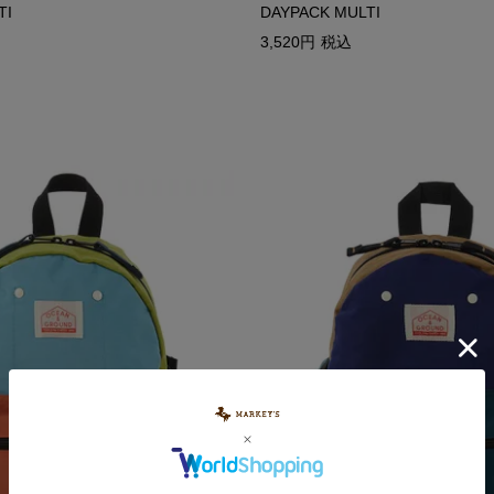
TI
DAYPACK MULTI
3,520
税込