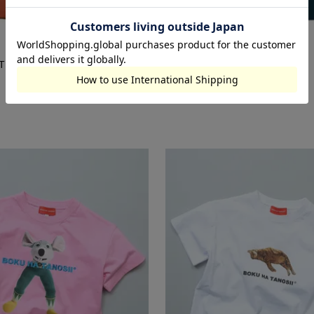
TI
DAYPACK MULTI
3,520
税込