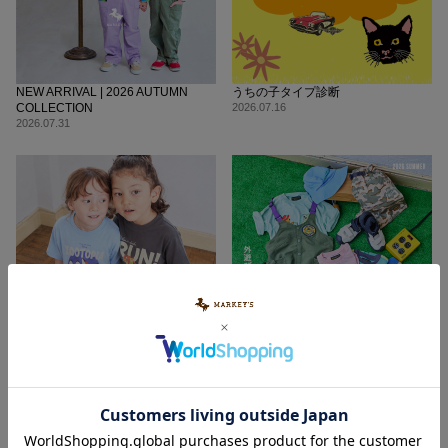
NEW ARRIVAL | 2026 AUTUMN
うちの子タイプ診断
COLLECTION
2026.07.16
2026.07.31
ZOOTOPIA | 2026 Summer collection
OUTDOOR ESSENTIALS｜2026
2026.06.29
SUMMER
2026.06.25