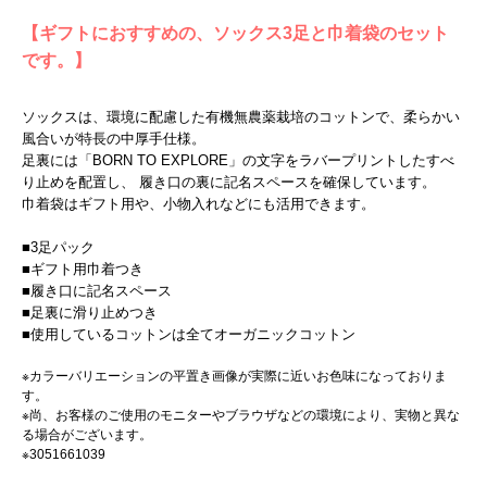
【ギフトにおすすめの、ソックス3足と巾着袋のセット
です。】
ソックスは、環境に配慮した有機無農薬栽培のコットンで、柔らかい
風合いが特長の中厚手仕様。
足裏には「BORN TO EXPLORE」の文字をラバープリントしたすべ
り止めを配置し、 履き口の裏に記名スペースを確保しています。
巾着袋はギフト用や、小物入れなどにも活用できます。
■3足パック
■ギフト用巾着つき
■履き口に記名スペース
■足裏に滑り止めつき
■使用しているコットンは全てオーガニックコットン
※カラーバリエーションの平置き画像が実際に近いお色味になっておりま
す。
※尚、お客様のご使用のモニターやブラウザなどの環境により、実物と異な
る場合がございます。
※3051661039