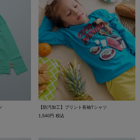
ツ
【防汚加工】プリント長袖Tシャツ
1,540
税込