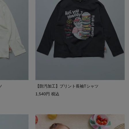
ツ
【防汚加工】プリント長袖Tシャツ
1,540
税込