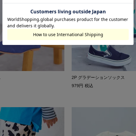
ス
2P グラデーションソックス
979
税込